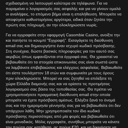
σχεδιασμένη να λειτουργεί καλύτερα σε τηλέφωνα. Για να
παραμείνει ο λογαριασμός σας ασφαλής και για να γίνουν ομαλά
οι αναλήψεις, το επόμενο βήμα είναι η επαλήθευση. Μπορείτε να
αποφύγετε καθυστερήσεις αργότερα, ειδικά όταν ζητάτε την
πρώτη σας πληρωμή, αν την ολοκληρώσετε νωρίς.
Για να εγγραφείτε στην εφαρμογή Casombie Casino, ανοίξτε την
και πατήστε το κουμπί "Εγγραφή". Εισαγάγετε τη διεύθυνση
email σας και δημιουργήστε έναν ισχυρό κωδικό πρόσβασης.
Στη συνέχεια, δώστε βασικές πληροφορίες για τον εαυτό σας
ακριβώς όπως εμφανίζονται στα έγγραφά σας. Θα χρειαστεί να
βεβαιωθείτε ότι τα στοιχεία επικοινωνίας σας είναι σωστά ώστε
να λαμβάνετε επιβεβαιώσεις και ελέγχους ασφαλείας. Βεβαιωθείτε
ότι είστε τουλάχιστον 18 ετών και συμφωνείτε με τους όρους
πριν ολοκληρώσετε. Μπορεί να σας ζητηθεί να επιλέξετε τη
χώρα Ελλάδα διαμονής σας και να ορίσετε τις προτιμήσεις
λογαριασμού σας βάσει της τοποθεσίας σας. Θα πρέπει να
χρησιμοποιήσετε πραγματική διεύθυνση email στην οποία
μπορείτε να έχετε πρόσβαση αμέσως. Ελέγξτε ξανά το όνομά
σας και την ημερομηνία γέννησής σας για να βεβαιωθείτε ότι δεν
υπάρχουν λάθη. Μην χρησιμοποιείτε τον ίδιο κωδικό
πρόσβασης περισσότερες από μία φορές και βεβαιωθείτε ότι
είναι μοναδικός. Μόλις εγγραφείτε, συνήθως μπορείτε να κάνετε
την πρώτη σας κατάθεση, ας πούμε €20, και να ξεκινήσετε να