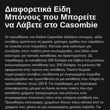
Διαφορετικά Είδη
Μπόνους που Μπορείτε
να Λάβετε στο Casombie
Οι προωθήσεις στο Καζίνο Casombie αλλάζουν συνεχώς, αλλά
συνήθως εμπίπτουν σε μερικές χρήσιμες ομάδες που ταιριάζουν
σε ποικιλία στυλ παιχνιδιού. Κάποιες είναι καλύτερες για
συνεδρίες όπου παίζετε μόνο κουλοχέρηδες, ενώ άλλες είναι
καλύτερες για τακτικές καταθέσεις και δραστηριότητα. Ως
παράδειγμα, αν καταθέσετε 200 δολάρια και λάβετε ένα μπόνους
καλωσορίσματος κατάθεσης έως 200 δολάρια, το μπόνους θα
εφαρμοστεί στην πρώτη σας κατάθεση. Πακέτα δωρεάν
περιστροφών συνήθως συνδέονται με συγκεκριμένα παιχνίδια
κουλοχέρηδων και προστίθενται σε μια κατάθεση που πληροί τις
προϋποθέσεις όπως 100 $. Για παράδειγμα, μια προσφορά
επαναφόρτισης μπορεί να δώσει σε έναν παίκτη που έχει
καταθέσει χρήματα προηγουμένως ένα μπόνους ενός
συγκεκριμένου ποσοστού πίσω στην επόμενη κατάθεσή του.
Προωθήσεις επιστροφής χρημάτων δίνουν πίσω κάποια από τα
χρήματα που χάνετε σε μια συγκεκριμένη χρονική περίοδο. Για