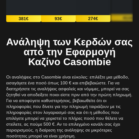
381€
93€
274€
411€
Ανάληψη των Κερδών σας
από την Εφαρμογή
Καζίνο Casombie
Οι αναλήψεις στο Casombie είναι εύκολες: επιλέξτε μια μέθοδο,
εισαγάγετε ένα ποσό όπως 100 € και επιβεβαιώστε. Για να
διατηρήσετε τις αναλήψεις ασφαλείς και νόμιμες, μπορεί να σας
ζητηθεί να αποδείξετε ποιοι είστε πριν από την πρώτη πληρωμή.
Για να αποφύγετε καθυστερήσεις, βεβαιωθείτε ότι οι
πληροφορίες που δίνετε για την πληρωμή ταιριάζουν με τις
πληροφορίες στον λογαριασμό σας και ότι η μέθοδος που
επιλέγετε μπορεί να χειριστεί το πλήρες ποσό που θέλετε να
στείλετε, ας πούμε 500 €. Αν το επιλεγμένο κανάλι σας έχει
περιορισμούς, η διαίρεση της ανάληψης σε μικρότερες
ποσότητες μπορεί να είναι χρήσιμη.