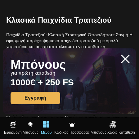
Κλασικά Παιχνίδια Τραπεζιού
Παιχνίδια Τραπεζιού: Κλασική Στρατηγική Οποιαδήποτε Στιγμή Η
εφαρμογή παρέχει ψηφιακά παιχνίδια τραπεζιού με ομαλά
χειριστήρια και άμεσα αποτελέσματα για συμβατική
αναπαραγωγή καζίνο. Περιμένετε βασικά συμπεριλαμβανομένης
της ρουλέτας, του μπλάκτζακ, του μπακαρά και αρκετών
Μπόνους
τραπεζιών στυλ πόκερ, συχνά με πολλαπλά σύνολα κανόνων και
εύρη στοιχημάτων για να ταιριάζουν διαφορετικά στυλ
για πρώτη κατάθεση
παιχνιδιού. Όταν θέλετε σταθερό ρυθμό και καλύτερη λήψη
1000€ + 250 FS
αποφάσεων από τους κουλοχέρηδες, τα παιχνίδια τραπεζιού
στην εφαρμογή Casombie είναι ιδανικά. Χωρίς να φύγετε από το
τραπέζι, μπορείτε να ελέγξετε τους κανόνες εντός του παιχνιδιού,
Εγγραφή
να αλλάξετε τα στοιχήματα γρήγορα και να αλλάξετε μεταξύ
παραλλαγών. Ρουλέτα: επιλέξτε πολλαπλές διατάξεις και σχέδια
τροχού, στη συνέχεια γρήγορη τοποθέτηση μαρκών σε κινητό.
Μπλάκτζακ: αναζητήστε παραλλαγές με ποικίλους κανόνες και
πλευρικά στοιχήματα σχεδιασμένα για γρήγορες επιλογές
πατήματος. Απλά κουμπιά ενέργειας σας επιτρέπουν να
Εφαρμογή
Μπόνους
Μενού
Κωδικός Προσφοράς
Μπόνους Χωρίς Κατάθεση
διερευνήσετε επιλογές συμπεριλαμβανομένων μορφών πόκερ