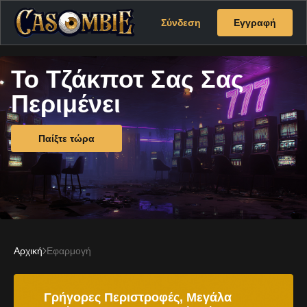
Σύνδεση
Εγγραφή
Το Τζάκποτ Σας Σας
Περιμένει
Παίξτε τώρα
Αρχική
Εφαρμογή
Γρήγορες Περιστροφές, Μεγάλα