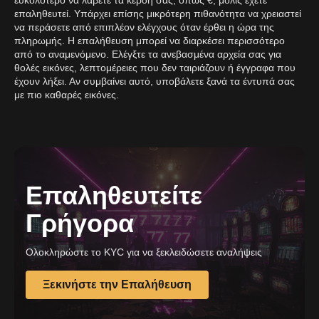
ευκολότερο να λάβετε τα κέρδη σας, όπως €, μόλις έχετε
επαληθευτεί. Υπάρχει επίσης μικρότερη πιθανότητα να χρειαστεί
να περάσετε από επιπλέον ελέγχους όταν έρθει η ώρα της
πληρωμής. Η επαλήθευση μπορεί να διαρκέσει περισσότερο
από το αναμενόμενο. Ελέγξτε τα ανεβασμένα αρχεία σας για
θολές εικόνες, λεπτομέρειες που δεν ταιριάζουν ή έγγραφα που
έχουν λήξει. Αν συμβαίνει αυτό, υποβάλετε ξανά τα έντυπά σας
με πιο καθαρές εικόνες.
Επαληθευτείτε
Γρήγορα
Ολοκληρώστε το KYC για να ξεκλειδώσετε αναλήψεις
Ξεκινήστε την Επαλήθευση