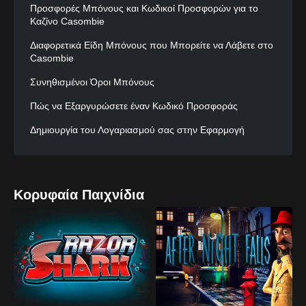
Προσφορές Μπόνους και Κωδικοί Προσφορών για το
Καζίνο Casombie
Διαφορετικά Είδη Μπόνους που Μπορείτε να Λάβετε στο
Casombie
Συνηθισμένοι Όροι Μπόνους
Πώς να Εξαργυρώσετε έναν Κωδικό Προσφοράς
Δημιουργία του Λογαριασμού σας στην Εφαρμογή
Καζίνο Casombie
Γνωρίστε τον Πελάτη σας (kyc) και Τι Χρειάζεστε
Καταθέσεις στην Εφαρμογή Καζίνο Casombie
Κορυφαία Παιχνίδια
Ανάληψη των Κερδών σας από την Εφαρμογή Καζίνο
Casombie
Ελάχιστα και Μέγιστα Όρια Κατάθεσης και Ανάληψης
Παιχνίδια Καζίνο για Κινητά στην Εφαρμογή Casombie
Κουλοχέρηδες Γρήγορης Αναπαραγωγής