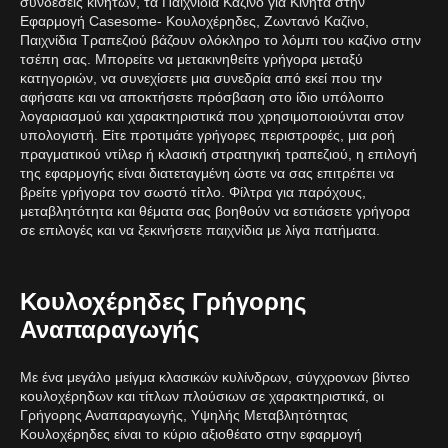
συνδέσεις κινητών, τα Παιχνίδια Καζίνο για Κινητά στην
Εφαρμογή Casesome- Κουλοχέρηδες, Ζωντανό Καζίνο,
Παιχνίδια Τραπεζιού βάζουν ολόκληρο το λόμπι του καζίνο στην
τσέπη σας. Μπορείτε να μετακινηθείτε γρήγορα μεταξύ
κατηγοριών, να συνεχίσετε μια συνεδρία από εκεί που την
αφήσατε και να αποκτήσετε πρόσβαση στο ίδιο υπόλοιπο
λογαριασμού και χαρακτηριστικά που χρησιμοποιούνται στον
υπολογιστή. Είτε προτιμάτε γρήγορες περιστροφές, μια ροή
πραγματικού ντίλερ ή κλασική στρατηγική τραπεζιού, η επιλογή
της εφαρμογής είναι διατεταγμένη ώστε να σας επιτρέπει να
βρείτε γρήγορα τον σωστό τίτλο. Φίλτρα για παρόχους,
μεταβλητότητα και θέματα σας βοηθούν να εστιάσετε γρήγορα
σε επιλογές και να ξεκινήσετε παιχνίδια με λίγα πατήματα.
Κουλοχέρηδες Γρήγορης
Αναπαραγωγής
Με ένα μεγάλο μείγμα κλασικών κυλίνδρων, σύγχρονων βίντεο
κουλοχέρηδων και τίτλων πλούσιων σε χαρακτηριστικά, οι
Γρήγορης Αναπαραγωγής, Υψηλής Μεταβλητότητας
Κουλοχέρηδες είναι το κύριο αξιοθέατο στην εφαρμογή