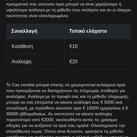
πραγματικό σας ανώτατο όριο μπορεί να είναι χαμηλότερο ή
υψηλότερο ανάλογα με τη μέθοδο που επιλέγετε και αν οι έλεγχοι
ταυτότητας είναι ολοκληρωμένοι.
Συναλλαγή
Τυπικό ελάχιστο
Κατάθεση
€10
Ανάληψη
€20
Το Cas zombie μπορεί επίσης να χρησιμοποιεί κυλιόμενα όρια
που προορίζονται να διατηρήσουν τις πληρωμές σταθερές για
αναλήψεις. Ανάλογα με το προφίλ σας και τη μέθοδο πληρωμής,
μπορεί να σας επιτραπεί να κάνετε ανάληψη έως € 5000 ανά
συναλλαγή, με πρόσθετο ανώτατο όριο € 10000 ημερησίως ή €
30000 εβδομαδιαίως. Αν σκοπεύετε να κάνετε ανάληψη
περισσότερο από €2000, ακολουθήστε αυτές τις χρήσιμες
οδηγίες για να αυξήσετε τα όριά σας ομαλά: Ολοκληρώστε την
επαλήθευση νωρίς. Όπου είναι δυνατόν, κρατήστε τη μέθοδο