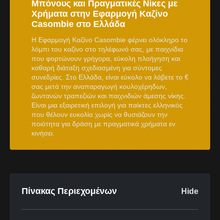
Μπόνους και Πραγματικές Νίκες με
Χρήματα στην Εφαρμογή Καζίνο
Casombie στο Ελλάδα
Η Εφαρμογή Καζίνο Casombie φέρνει ολόκληρο το
λόμπι του καζίνο στο τηλέφωνό σας, με παιχνίδια
που φορτώνουν γρήγορα, εύκολη πλοήγηση και
καθαρή διάταξη σχεδιασμένη για σύντομες
συνεδρίες. Στο Ελλάδα, είναι εύκολο να λάβετε το €
σας μετά την αναπαραγωγή κουλοχέρηδων,
ζωντανών τραπεζιών και παιχνιδιών άμεσης νίκης.
Είναι μια εξαιρετική επιλογή για παίκτες ελληνικός
που θέλουν ευκολία χωρίς να θυσιάζουν την
ποιότητα για δράση με πραγματικά χρήματα εν
κινήσει.
Πίνακας Περιεχομένων
Hide