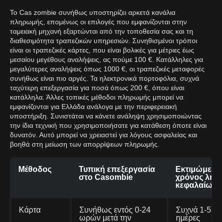
Το Cas zombie συνήθως υποστηρίζει αρκετά κανάλια
πληρωμής, επομένως οι επιλογές που εμφανίζονται στην
ταμειακή μηχανή εξαρτώνται από την τοποθεσία σας και τη
διαθεσιμότητα τραπεζικών υπηρεσιών. Συνηθισμένοι τρόποι
είναι οι τραπεζικές κάρτες, που είναι βολικές για μέτριες έως
μεσαίου μεγέθους αναλήψεις, ας πούμε 100 €. Κατάλληλες για
μεγαλύτερες αναλήψεις όπως 1000 €, οι τραπεζικές μεταφορές
συνήθως είναι πιο αργές. Τα ηλεκτρονικά πορτοφόλια, συχνά
ταχύτερη επεξεργασία για ποσά όπως 200 €, όπου είναι
κατάλληλα. Άλλες τοπικές μέθοδοι πληρωμής μπορεί να
εμφανίζονται για Ελλάδα ανάλογα με την περιφερειακή
υποστήριξη. Συνιστάται να κάνετε ανάληψη χρησιμοποιώντας
την ίδια τεχνική που χρησιμοποιήσατε για κατάθεση όποτε είναι
δυνατόν. Αυτό μπορεί να χρειαστεί για λόγους ασφαλείας και
βοηθά στη μείωση των απορρίψεων πληρωμής.
Μέθοδος
Τυπική επεξεργασία
Εκτιμώμενο
στο Casombie
χρόνος λήψ
κεφαλαίων
Κάρτα
Συνήθως εντός 0-24
Συχνά 1-5 ερ
ωρών μετά την
ημέρες