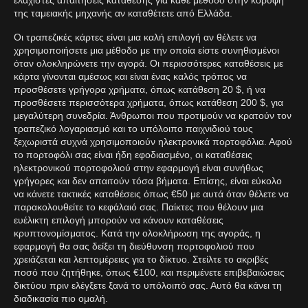
ελάχιστες απαιτήσεις κατάθεσης για κάθε μέθοδο στην κορυφή
της ταμειακής μηχανής αν καταθέτετε από Ελλάδα.
Οι τραπεζικές κάρτες είναι μια καλή επιλογή αν θέλετε να
χρησιμοποιήσετε μια μέθοδο με την οποία είστε συνηθισμένοι
όταν ολοκληρώνετε την αγορά. Οι περισσότερες καταθέσεις με
κάρτα γίνονται αμέσως και είναι ένας καλός τρόπος να
προσθέσετε γρήγορα χρήματα, όπως κατάθεση 20 $, ή να
προσθέσετε περισσότερα χρήματα, όπως κατάθεση 200 $, για
μεγαλύτερη συνεδρία. Άνθρωποι που προτιμούν να κρατούν τον
τραπεζικό λογαριασμό και το υπόλοιπο παιχνιδιού τους
ξεχωριστά συχνά χρησιμοποιούν ηλεκτρονικά πορτοφόλια. Αφού
το πορτοφόλι σας είναι ήδη εφοδιασμένο, οι καταθέσεις
ηλεκτρονικού πορτοφολιού στην εφαρμογή είναι συνήθως
γρήγορες και δεν απαιτούν τόσα βήματα. Επίσης, είναι εύκολο
να κάνετε τακτικές καταθέσεις όπως €50 με αυτά όταν θέλετε να
παρακολουθείτε το κεφάλαιό σας. Παίκτες που θέλουν μια
ευέλικτη επιλογή μπορούν να κάνουν καταθέσεις
κρυπτονομίσματος. Κατά την ολοκλήρωση της αγοράς, η
εφαρμογή θα σας δείξει τη διεύθυνση πορτοφολιού που
χρειάζεται και λεπτομέρειες για το δίκτυο. Στείλτε το ακριβές
ποσό που ζητήθηκε, όπως €100, και περιμένετε επιβεβαιώσεις
δικτύου πριν ελέγξετε ξανά το υπόλοιπό σας. Αυτό θα κάνει τη
διαδικασία πιο ομαλή.