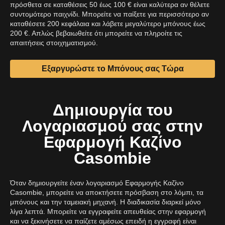
πρόσθετα σε καταθέσεις 50 έως 100 € είναι καλύτερα αν θέλετε
συντομότερο παιχνίδι. Μπορείτε να παίξετε για περισσότερο αν
καταθέσετε 200 κεφάλαια και λάβετε μεγαλύτερο μπόνους έως
200 €. Απλώς βεβαιωθείτε ότι μπορείτε να πληροίτε τις
απαιτήσεις στοιχηματισμού.
Εξαργυρώστε το Μπόνους σας Τώρα
Δημιουργία του
Λογαριασμού σας στην
Εφαρμογή Καζίνο
Casombie
Όταν δημιουργείτε έναν λογαριασμό Εφαρμογής Καζίνο
Casombie, μπορείτε να αποκτήσετε πρόσβαση στο λόμπι, τα
μπόνους και την ταμειακή μηχανή. Η διαδικασία διαρκεί μόνο
λίγα λεπτά. Μπορείτε να εγγραφείτε απευθείας στην εφαρμογή
και να ξεκινήσετε να παίζετε αμέσως επειδή η εγγραφή είναι