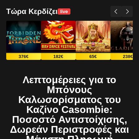
Τώρα Κερδίζει
376€
182€
65€
238€
Λεπτομέρειες για το
Μπόνους
Καλωσορίσματος του
Καζίνο Casombie:
Ποσοστό Αντιστοίχισης,
Δωρεάν Περιστροφές και