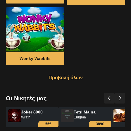
Wonky Wabbits
Προβολή όλων
Οι Νικητές μας
Joker 8000
Tetri Maina
Tr
Wrath
Enigma
Arc
56€
389€