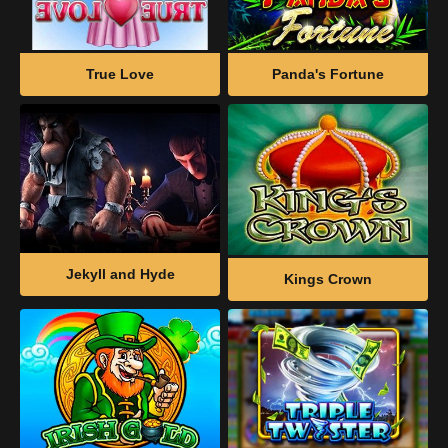
Superwilds
Panda's Fortune
Jekyll and Hyde
Kings Crown