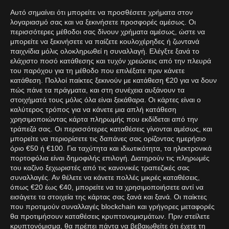
Αυτό σημαίνει ότι μπορείτε να προσθέσετε χρήματα στον
λογαριασμό σας και να ξεκινήσετε προσφορές αμέσως. Οι
περισσότερες μέθοδοι σας δίνουν χρήματα αμέσως, ώστε να
μπορείτε να ξεκινήσετε να παίζετε κουλοχέρηδες ή ζωντανά
παιχνίδια μόλις ολοκληρωθεί η συναλλαγή. Ελέγξτε ξανά το
ελάχιστο ποσό κατάθεσης και τυχόν χρεώσεις από την πλευρά
του παρόχου για τη μέθοδο που επιλέξατε πριν κάνετε
κατάθεση. Πολλοί παίκτες ξεκινούν με κατάθεση €20 για να δουν
πώς πάνε τα πράγματα, και στη συνέχεια αυξάνουν τα
στοιχήματά τους μόλις όλα είναι ξεκάθαρα. Οι κάρτες είναι ο
καλύτερος τρόπος για να κάνετε μια απλή κατάθεση
χρησιμοποιώντας κάρτα πληρωμής που εκδίδεται από την
τράπεζά σας. Οι περισσότερες καταθέσεις γίνονται αμέσως, και
μπορείτε να περιορίσετε τις δαπάνες σας ορίζοντας ημερήσιο
όριο €50 ή €100. Για ταχύτητα και ιδιωτικότητα, τα ηλεκτρονικά
πορτοφόλια είναι δημοφιλής επιλογή. Διατηρούν τις πληρωμές
του καζίνο ξεχωριστές από τις κανονικές τραπεζικές σας
συναλλαγές. Αν θέλετε να κάνετε πολλές μικρές καταθέσεις,
όπως €20 έως €40, μπορείτε να τα χρησιμοποιήσετε αντί να
εισάγετε τα στοιχεία της κάρτας σας ξανά και ξανά. Οι παίκτες
που προτιμούν συναλλαγές blockchain και γρήγορες μεταφορές
θα προτιμήσουν καταθέσεις κρυπτονομισμάτων. Πριν στείλετε
κρυπτονόμισμα, θα πρέπει πάντα να βεβαιωθείτε ότι έχετε τη