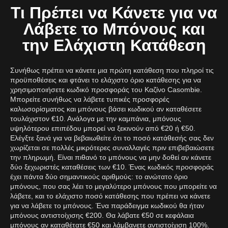
Τι Πρέπει να Κάνετε για να
Λάβετε το Μπόνους και
την Ελάχιστη Κατάθεση
Συνήθως πρέπει να κάνετε μια πρώτη κατάθεση που πληροί τις
προϋποθέσεις και φτάνει το ελάχιστο όριο κατάθεσης για να
χρησιμοποιήσετε κωδικό προσφοράς του Καζίνο Casombie.
Μπορείτε συνήθως να λάβετε τυπικές προσφορές
καλωσορίσματος και μπόνους βάσει κωδικού αν καταθέσετε
τουλάχιστον €10. Ανάλογα με την καμπάνια, μπόνους
υψηλότερου επιπέδου μπορεί να ξεκινούν από €20 ή €50.
Ελέγξτε ξανά για να βεβαιωθείτε ότι το ποσό κατάθεσής σας δεν
χωρίζεται σε πολλές μικρότερες συναλλαγές πριν επιβεβαιώσετε
την πληρωμή. Είναι πιθανό το μπόνους να μην δοθεί αν κάνετε
δύο ξεχωριστές καταθέσεις των €10. Ένας κωδικός προσφοράς
έχει πάντα δύο σημαντικούς αριθμούς: το ανώτατο όριο
μπόνους, που σας λέει το μεγαλύτερο μπόνους που μπορείτε να
λάβετε, και το ελάχιστο ποσό κατάθεσης που πρέπει να κάνετε
για να λάβετε το μπόνους. Ένα παράδειγμα κωδικού θα ήταν
μπόνους αντιστοίχισης €200. Θα λάβατε €50 σε κεφάλαια
μπόνους αν καταθέτατε €50 και λάμβανετε αντιστοίχιση 100%.