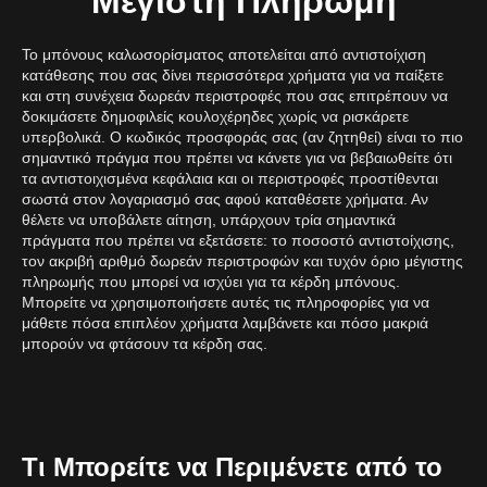
Μέγιστη Πληρωμή
Το μπόνους καλωσορίσματος αποτελείται από αντιστοίχιση
κατάθεσης που σας δίνει περισσότερα χρήματα για να παίξετε
και στη συνέχεια δωρεάν περιστροφές που σας επιτρέπουν να
δοκιμάσετε δημοφιλείς κουλοχέρηδες χωρίς να ρισκάρετε
υπερβολικά. Ο κωδικός προσφοράς σας (αν ζητηθεί) είναι το πιο
σημαντικό πράγμα που πρέπει να κάνετε για να βεβαιωθείτε ότι
τα αντιστοιχισμένα κεφάλαια και οι περιστροφές προστίθενται
σωστά στον λογαριασμό σας αφού καταθέσετε χρήματα. Αν
θέλετε να υποβάλετε αίτηση, υπάρχουν τρία σημαντικά
πράγματα που πρέπει να εξετάσετε: το ποσοστό αντιστοίχισης,
τον ακριβή αριθμό δωρεάν περιστροφών και τυχόν όριο μέγιστης
πληρωμής που μπορεί να ισχύει για τα κέρδη μπόνους.
Μπορείτε να χρησιμοποιήσετε αυτές τις πληροφορίες για να
μάθετε πόσα επιπλέον χρήματα λαμβάνετε και πόσο μακριά
μπορούν να φτάσουν τα κέρδη σας.
Τι Μπορείτε να Περιμένετε από το