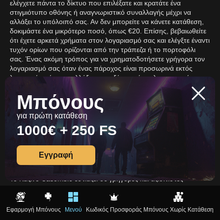
ελέγχετε πάντα το δίκτυο που επιλέξατε και κρατάτε ένα
στιγμιότυπο οθόνης ή αναγνωριστικό συναλλαγής μέχρι να
αλλάξει το υπόλοιπό σας. Αν δεν μπορείτε να κάνετε κατάθεση,
δοκιμάστε ένα μικρότερο ποσό, όπως €20. Επίσης, βεβαιωθείτε
ότι έχετε αρκετά χρήματα στον λογαριασμό σας και ελέγξτε έναντι
τυχόν ορίων που ορίζονται από την τράπεζα ή το πορτοφόλι
σας. Ένας ακόμη τρόπος για να χρηματοδοτήσετε γρήγορα τον
λογαριασμό σας όταν ένας πάροχος είναι προσωρινά εκτός
λειτουργίας είναι να αλλάξετε μεταξύ καρτών, ηλεκτρονικού
πορτοφολιού και κρυπτονομίσματος.
Μπόνους
για πρώτη κατάθεση
Επιλογές για Αναλήψεις
1000€ + 250 FS
και Χρόνοι Επεξεργασίας-
Γρήγορες Εξαργυρώσεις
Εγγραφή
Το Καζίνο Casombie εστιάζει σε γρήγορες και αξιόπιστες
αναλήψεις ώστε να λάβετε τα κέρδη σας αμέσως. Όταν ζητάτε
εξαργύρωση, το καζίνο ελέγχει το υπόλοιπό σας και στέλνει τα
χρήματα μέσω της μεθόδου που επιλέξατε, ενημερώνοντάς σας
Εφαρμογή
Μπόνους
Μενού
Κωδικός Προσφοράς
Μπόνους Χωρίς Κατάθεση
για τη διαδικασία στον λογαριασμό σας. Για να διατηρήσετε τα