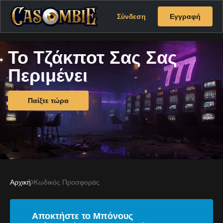
Σύνδεση
Εγγραφή
Το Τζάκποτ Σας Σας
Περιμένει
Παίξτε τώρα
Αρχική
Κωδικός Προσφοράς
Αποκτήστε το Μπόνους