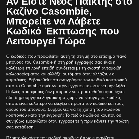
Αν Είστε Νέος Παίκτης στο
Καζίνο Casombie,
Μπορείτε να Λάβετε
Κωδικό Έκπτωσης που
Λειτουργεί Τώρα
Ο κωδικός που προωθείται αυτή τη στιγμή στο επίσημο πανό
μπόνους του Casombie ή στη ροή εγγραφής σας είναι η
καλύτερη επιλογή επειδή συνδέεται με τη σωστή ανταμοιβή
καλωσορίσματος και αλλάζει αυτόματα όταν αλλάζουν οι
καμπάνιες. Βεβαιωθείτε ότι αντιγράφετε τον κωδικό κουπονιού
από το Casombie αμέσως πριν εγγραφείτε ώστε να μην λήξει.
Πολλές προσφορές δεν μπορούν να προστεθούν αφού έχετε
ήδη δημιουργήσει λογαριασμό χωρίς να εισαγάγετε κωδικό,
οπότε είναι καλύτερο να ελέγξετε πρώτα τον κωδικό και τους
όρους του μπόνους. Συμβουλές για τη χρήση του κωδικού
κουπονιού κατά την εγγραφή: Το πεδίο κωδικού κουπονιού
συνήθως εμφανίζεται όταν εγγραφείτε ή πριν κάνετε την πρώτη
σας κατάθεση.
Πληκτρολογήστε τον κωδικό ακριβώς όπως εμφανίζεται,