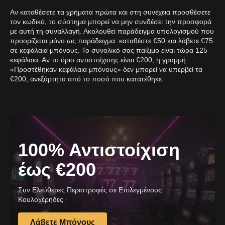
Αν καταθέσετε τα χρήματα πρώτα και στη συνέχεια προσθέσετε
τον κωδικό, το σύστημα μπορεί να μην συνδέσει την προσφορά
με αυτή τη συναλλαγή. Ακολουθεί παράδειγμα υπολογισμού που
προορίζεται μόνο ως παράδειγμα: καταθέστε €50 και λάβετε €75
σε κεφάλαια μπόνους. Το συνολικό σας παίξιμο είναι τώρα 125
κεφάλαια. Αν το όριο αντιστοίχισης είναι €200, η γραμμή
«Προστέθηκαν κεφάλαια μπόνους» δεν μπορεί να υπερβεί τα
€200, ανεξάρτητα από το ποσό που κατατέθηκε.
100% Αντιστοίχιση
έως €200
Συν Ελεύθερες Περιστροφές σε Επιλεγμένους
Κουλοχέρηδες
Λάβετε Μπόνους