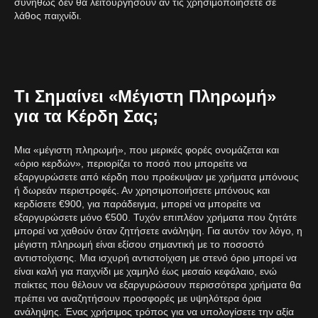
συνήθως δεν θα λειτουργήσουν αν τις χρησιμοποιήσετε σε
λάθος παιχνίδι.
Τι Σημαίνει «Μέγιστη Πληρωμή»
για τα Κέρδη Σας;
Μια «μέγιστη πληρωμή», που μερικές φορές ονομάζεται και
«όριο κερδών», περιορίζει το ποσό που μπορείτε να
εξαργυρώσετε από κέρδη που προέκυψαν με χρήματα μπόνους
ή δωρεάν περιστροφές. Αν χρησιμοποιήσετε μπόνους και
κερδίσετε €900, για παράδειγμα, μπορεί να μπορείτε να
εξαργυρώσετε μόνο €500. Τυχόν επιπλέον χρήματα που ζητάτε
μπορεί να χαθούν όταν ζητήσετε ανάληψη. Για αυτόν τον λόγο, η
μέγιστη πληρωμή είναι εξίσου σημαντική με το ποσοστό
αντιστοίχισης. Μια ισχυρή αντιστοίχιση με στενό όριο μπορεί να
είναι καλή για παιχνίδι με χαμηλό έως μεσαίο κεφάλαιο, ενώ
παίκτες που θέλουν να εξαργυρώσουν περισσότερα χρήματα θα
πρέπει να αναζητήσουν προσφορές με υψηλότερα όρια
ανάληψης. Ένας χρήσιμος τρόπος για να υπολογίσετε την αξία