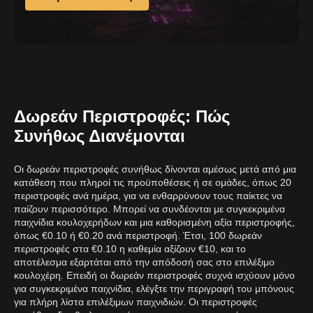
Δωρεάν Περιστροφές: Πώς
Συνήθως Διανέμονται
Οι δωρεάν περιστροφές συνήθως δίνονται αμέσως μετά από μια
κατάθεση που πληροί τις προϋποθέσεις ή σε ομάδες, όπως 20
περιστροφές ανά ημέρα, για να ενθαρρύνουν τους παίκτες να
παίζουν περισσότερο. Μπορεί να συνδέονται με συγκεκριμένα
παιχνίδια κουλοχερήδων και μια καθορισμένη αξία περιστροφής,
όπως €0.10 ή €0.20 ανά περιστροφή. Έτσι, 100 δωρεάν
περιστροφές στα €0.10 η καθεμία αξίζουν €10, και το
αποτέλεσμα εξαρτάται από την απόδοσή σας στο επιλέξιμο
κουλοχέρη. Επειδή οι δωρεάν περιστροφές συχνά ισχύουν μόνο
για συγκεκριμένα παιχνίδια, ελέγξτε την περιγραφή του μπόνους
για πλήρη λίστα επιλέξιμων παιχνιδιών. Οι περιστροφές