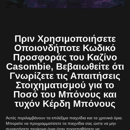
Πριν Χρησιμοποιήσετε
Οποιονδήποτε Κωδικό
Προσφοράς του Καζίνο
Casombie, Βεβαιωθείτε ότι
Γνωρίζετε τις Απαιτήσεις
Στοιχηματισμού για το
Ποσό του Μπόνους και
τυχόν Κέρδη Μπόνους
Αυτές περιλαμβάνουν τα επιλέξιμα παιχνίδια και τα χρονικά όρια.
Μπορείτε να προγραμματίσετε τα παιχνίδια σας ώστε να μην
συναντήσετε περίεργα όρια όταν προσπαθήσετε να