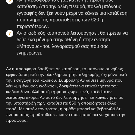
κατάθεση. Από την άλλη πλευρά, πολλά μπόνους
εγγραφής δεν ξεκινούν μέχρι να κάνετε μια κατάθεση
που πληροί τις προϋποθέσεις των €20 ή
περισσότερων.
Αν ο κωδικός κουπονιού λειτουργήσει, θα πρέπει να
δείτε ένα μήνυμα στην οθόνη ή στην ενότητα
«Μπόνους» του λογαριασμού σας που σας
ενημερώνει.
Αν η προσφορά βασίζεται σε κατάθεση, το μπόνους συνήθως
εμφανίζεται μετά την ολοκλήρωση της πληρωμής, όχι μόνο μετά
την εισαγωγή του κωδικού. Συμβουλή: Αν λάβετε μήνυμα που
λέει «μη έγκυρος κωδικός», δοκιμάστε να επικολλήσετε τον
κωδικό ξανά αλλά αυτή τη φορά χωρίς κενά, και δείτε αν
λειτουργεί ακόμα. Αν αυτό δεν λειτουργήσει, επικοινωνήστε με
την υποστήριξη πριν καταθέσετε €50 ή οποιοδήποτε άλλο
ποσό. Με αυτόν τον τρόπο, η ομάδα μπορεί να βεβαιωθεί ότι
πληροίτε τις προϋποθέσεις και να σας εμποδίσει να χάσετε την
προσφορά.