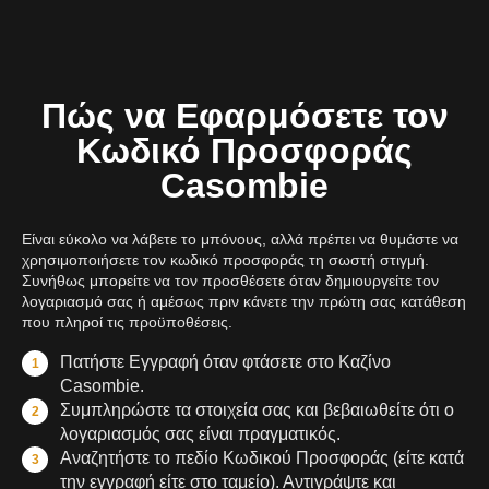
Πώς να Εφαρμόσετε τον
Κωδικό Προσφοράς
Casombie
Είναι εύκολο να λάβετε το μπόνους, αλλά πρέπει να θυμάστε να
χρησιμοποιήσετε τον κωδικό προσφοράς τη σωστή στιγμή.
Συνήθως μπορείτε να τον προσθέσετε όταν δημιουργείτε τον
λογαριασμό σας ή αμέσως πριν κάνετε την πρώτη σας κατάθεση
που πληροί τις προϋποθέσεις.
Πατήστε Εγγραφή όταν φτάσετε στο Καζίνο
Casombie.
Συμπληρώστε τα στοιχεία σας και βεβαιωθείτε ότι ο
λογαριασμός σας είναι πραγματικός.
Αναζητήστε το πεδίο Κωδικού Προσφοράς (είτε κατά
την εγγραφή είτε στο ταμείο). Αντιγράψτε και