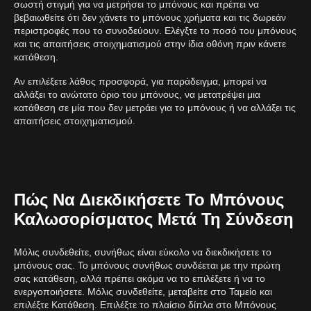
σωστή στιγμή για να μετρήσει το μπόνους και πρέπει να
βεβαιωθείτε ότι δεν χάνετε το μπόνους χρήματα και τις δωρεάν
περιστροφές που το συνοδεύουν. Ελέγξτε το ποσό του μπόνους
και τις απαιτήσεις στοιχηματισμού στην ίδια οθόνη πριν κάνετε
κατάθεση.
Αν επιλέξετε λάθος προσφορά, για παράδειγμα, μπορεί να
αλλάξει το ανώτατο όριο του μπόνους, να μετατρέψει μια
κατάθεση σε μία που δεν μετράει για το μπόνους ή να αλλάξει τις
απαιτήσεις στοιχηματισμού.
Πώς Να Διεκδικήσετε Το Μπόνους
Καλωσορίσματος Μετά Τη Σύνδεση
Μόλις συνδεθείτε, συνήθως είναι εύκολο να διεκδικήσετε το
μπόνους σας. Το μπόνους συνήθως συνδέεται με την πρώτη
σας κατάθεση, αλλά πρέπει ακόμα να το επιλέξετε ή να το
ενεργοποιήσετε. Μόλις συνδεθείτε, μεταβείτε στο Ταμείο και
επιλέξτε Κατάθεση. Επιλέξτε το πλαίσιο δίπλα στο Μπόνους