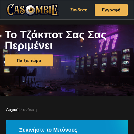
Σύνδεση
Εγγραφή
Το Τζάκποτ Σας Σας
Περιμένει
Παίξτε τώρα
Αρχική
Σύνδεση
Ξεκινήστε το Μπόνους