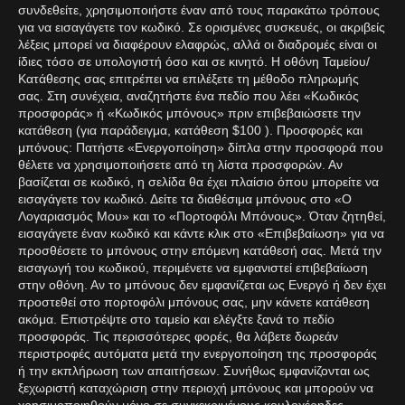
συνδεθείτε, χρησιμοποιήστε έναν από τους παρακάτω τρόπους
για να εισαγάγετε τον κωδικό. Σε ορισμένες συσκευές, οι ακριβείς
λέξεις μπορεί να διαφέρουν ελαφρώς, αλλά οι διαδρομές είναι οι
ίδιες τόσο σε υπολογιστή όσο και σε κινητό. Η οθόνη Ταμείου/
Κατάθεσης σας επιτρέπει να επιλέξετε τη μέθοδο πληρωμής
σας. Στη συνέχεια, αναζητήστε ένα πεδίο που λέει «Κωδικός
προσφοράς» ή «Κωδικός μπόνους» πριν επιβεβαιώσετε την
κατάθεση (για παράδειγμα, κατάθεση $100 ). Προσφορές και
μπόνους: Πατήστε «Ενεργοποίηση» δίπλα στην προσφορά που
θέλετε να χρησιμοποιήσετε από τη λίστα προσφορών. Αν
βασίζεται σε κωδικό, η σελίδα θα έχει πλαίσιο όπου μπορείτε να
εισαγάγετε τον κωδικό. Δείτε τα διαθέσιμα μπόνους στο «Ο
Λογαριασμός Μου» και το «Πορτοφόλι Μπόνους». Όταν ζητηθεί,
εισαγάγετε έναν κωδικό και κάντε κλικ στο «Επιβεβαίωση» για να
προσθέσετε το μπόνους στην επόμενη κατάθεσή σας. Μετά την
εισαγωγή του κωδικού, περιμένετε να εμφανιστεί επιβεβαίωση
στην οθόνη. Αν το μπόνους δεν εμφανίζεται ως Ενεργό ή δεν έχει
προστεθεί στο πορτοφόλι μπόνους σας, μην κάνετε κατάθεση
ακόμα. Επιστρέψτε στο ταμείο και ελέγξτε ξανά το πεδίο
προσφοράς. Τις περισσότερες φορές, θα λάβετε δωρεάν
περιστροφές αυτόματα μετά την ενεργοποίηση της προσφοράς
ή την εκπλήρωση των απαιτήσεων. Συνήθως εμφανίζονται ως
ξεχωριστή καταχώριση στην περιοχή μπόνους και μπορούν να