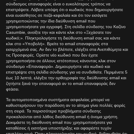
σύνδεσμος επαναφοράς είναι ο ευκολότερος τρόπος να
επιστρέψετε. Λάβετε υπόψη ότι ο κωδικός που δημιουργήσατε
είναι ευαίσθητος σε πεζά-κεφαλαία και ότι τον εισάγετε
χρησιμοποιώντας την ίδια διεύθυνση email που
χρησιμοποιήσατε για εγγραφή. Στη σελίδα σύνδεσης του Καζίνο
Casumbie, ανοίξτε την και κάντε κλικ στο «Ξεχάσατε τον
κωδικό;». Πληκτρολογήστε τη διεύθυνση email σας και κάντε
κλικ στο «Υποβολή». Βρείτε το email επαναφοράς στα
εισερχόμενά σας. Αν δεν το βλέπετε, ελέγξτε στα Ανεπιθύμητα και
τις Προσφορές. Ορίστε νέο κωδικό που δεν έχετε
χρησιμοποιήσει σε άλλους ιστότοπους κάνοντας κλικ στον
σύνδεσμο «Επαναφορά». Δημιουργήστε νέο κωδικό και
επιστρέψτε στη σελίδα σύνδεσης για να συνδεθείτε. Περιμένετε 5
έως 10 λεπτά, ελέγξτε την ορθογραφία της διεύθυνσης email και
ζητήστε ξανά την επαναφορά αν το email επαναφοράς δεν
φτάσει.
Τα αυτοματοποιημένα συστήματα ασφαλείας μπορεί να
καθυστερήσουν την παράδοση αν το αίτημα γίνει πολλές φορές
στη σειρά. Τα περισσότερα προβλήματα σύνδεσης
προκαλούνται από λάθος διεύθυνση email ή όνομα χρήστη.
Δοκιμάστε τη διεύθυνση email που χρησιμοποιήσατε για
καταθέσεις ή εισιτήρια υποστήριξης και αφαιρέστε τυχόν
επιπλέον κενά. Όταν πληκτρολογείτε τον κωδικό, βεβαιωθείτε ότι