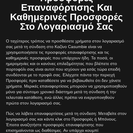
Επαναφόρτισης Και
Καθημερινές Προσφορές
Στο Λογαριασμό Σας
Ο ταχύτερος τρόπος να προσθέσετε χρήματα στον λογαριασμό
σας μετά τη σύνδεση στο Καζίνο Casumbie είναι να
χρησιμοποιήσετε τις προσφορές επαναφόρτισης και τις
καθημερινές προσφορές που υπάρχουν ήδη. Τα ποσά, οι
ημερομηνίες και οι κανόνες επιλεξιμότητας που βλέπετε στο
πορτοφόλι σας είναι αυτοί που ισχύουν για εσάς τώρα επειδή
συνδέονται με το προφίλ σας. Ελέγχετε πάντα την περιοχή
Προσφορές πριν καταθέσετε για να βεβαιωθείτε ότι δεν χάνετε
χρήματα. Μερικές επαναφορτίσεις μπορούν να χρησιμοποιηθούν
μόνο για σύντομο χρονικό διάστημα μετά τη σύνδεση ή την
τελευταία κατάθεση, ενώ άλλες πρέπει να ενεργοποιηθούν
πρώτα στον λογαριασμό σας.
Πώς να λάβετε επαναφορτίσεις μετά τη σύνδεση: Μεταβείτε στον
λογαριασμό σας και κάντε κλικ στο Προσφορές ή Μπόνους.
Έπειτα αναζητήστε προσφορές επαναφόρτισης που
επισημαίνονται ως διαθέσιμες. Αν υπάρχει κουμπί