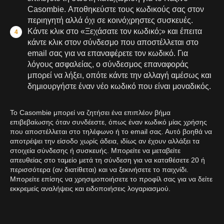
Casombie. Αποθηκεύστε τους κωδικούς σας στον
περιηγητή αλλά όχι σε κοινόχρηστες συσκευές.
Κάντε κλικ στο «Ξεχάσατε τον κωδικό;» και έπειτα
κάντε κλικ στον σύνδεσμο που αποστέλλεται στο
email σας για να επαναφέρετε τον κωδικό. Για
λόγους ασφαλείας, ο σύνδεσμος επαναφοράς
μπορεί να λήξει, οπότε κάντε την αλλαγή αμέσως και
δημιουργήστε έναν νέο κωδικό που είναι μοναδικός.
Το Casombie μπορεί να ζητήσει ένα επιπλέον βήμα
επιβεβαίωσης όταν συνδέεστε, όπως έναν κωδικό μίας χρήσης
που αποστέλλεται στο τηλέφωνο ή το email σας. Αυτό βοηθά να
αποτρέψει την είσοδο χωρίς άδεια, ιδίως αν έχουν αλλάξει τα
στοιχεία σύνδεσης ή συσκευής. Μπορείτε να μεταβείτε
απευθείας στο ταμείο μετά τη σύνδεση για να καταθέσετε 20 ή
περισσότερα (αν διατίθεται) και να ξεκινήσετε το παιχνίδι.
Μπορείτε επίσης να χρησιμοποιήσετε το προφίλ σας για να δείτε
εκκρεμείς αναλήψεις και ειδοποιήσεις λογαριασμού.