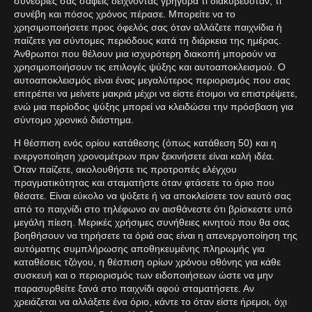
συνεδρίες σας σαφείς δείχνοντας γρήγορα τι διακυβευόταν, τι
συνέβη και πόσος χρόνος πέρασε. Μπορείτε να το
χρησιμοποιήσετε προς όφελός σας όταν αλλάζετε παιχνίδια ή
παίζετε για σύντομες περιόδους κατά τη διάρκεια της ημέρας.
Άνθρωποι που θέλουν μια ισχυρότερη διακοπή μπορούν να
χρησιμοποιήσουν τις επιλογές ψύξης και αυτοαποκλεισμού. Ο
αυτοαποκλεισμός είναι ένας μεγαλύτερος περιορισμός που σας
επιτρέπει να μείνετε μακριά μέχρι να είστε έτοιμοι να επιστρέψετε,
ενώ μια περίοδος ψύξης μπορεί να κλειδώσει την πρόσβαση για
σύντομο χρονικό διάστημα.
Η θέσπιση ενός ορίου κατάθεσης (όπως κατάθεση 50) και η
ενεργοποίηση χρονομέτρων πριν ξεκινήσετε είναι καλή ιδέα.
Όταν παίζετε, ακολουθήστε τις προτροπές ελέγχου
πραγματικότητας και σταματήστε όταν φτάσετε το όριο που
θέσατε. Είναι εύκολο να ψύξετε ή να αποκλείσετε τον εαυτό σας
από το παιχνίδι στο τηλέφωνο αν αισθάνεστε ότι βρίσκεστε υπό
μεγάλη πίεση. Μερικές χρήσιμες συνήθειες κινητού που θα σας
βοηθήσουν να τηρήσετε τα όριά σας είναι η απενεργοποίηση της
αυτόματης συμπλήρωσης αποθηκευμένης πληρωμής για
καταθέσεις τζόγου, η θέσπιση ορίων χρόνου οθόνης για κάθε
συσκευή και ο περιορισμός των ειδοποιήσεων ώστε να μην
παρασυρθείτε ξανά στο παιχνίδι αφού σταματήσετε. Αν
χρειάζεται να αλλάξετε ένα όριο, κάντε το όταν είστε ήρεμοι, όχι