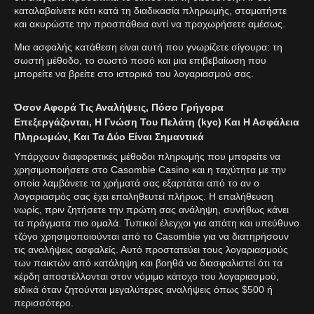
καταλαβαίνετε κάτι κατά τη διαδικασία πληρωμής, σταματήστε
και ακυρώστε την προσπάθεια αντί να προχωρήσετε αμέσως.
Μια ασφαλής κατάθεση είναι αυτή που γνωρίζετε σίγουρα: τη
σωστή μέθοδο, το σωστό ποσό και μια επιβεβαίωση που
μπορείτε να βρείτε στο ιστορικό του λογαριασμού σας.
Όσον Αφορά Τις Αναλήψεις, Πόσο Γρήγορα
Επεξεργάζονται, Η Γνώση Του Πελάτη (kyc) Και Η Ασφάλεια
Πληρωμών, Και Τα Δύο Είναι Σημαντικά
Υπάρχουν διαφορετικές μέθοδοι πληρωμής που μπορείτε να
χρησιμοποιήσετε στο Casombie Casino και η ταχύτητα με την
οποία λαμβάνετε τα χρήματά σας εξαρτάται από το αν ο
λογαριασμός σας έχει επαληθευτεί πλήρως. Η επαλήθευση
νωρίς, πριν ζητήσετε την πρώτη σας ανάληψη, συνήθως κάνει
τα πράγματα πιο ομαλά. Τυπικοί έλεγχοι για απάτη και υπεύθυνο
τζόγο χρησιμοποιούνται από το Casombie για να διατηρήσουν
τις αναλήψεις ασφαλείς. Αυτό προστατεύει τους λογαριασμούς
των παικτών από κατάληψη και βοηθά να διασφαλιστεί ότι τα
κέρδη αποστέλλονται στον νόμιμο κάτοχο του λογαριασμού,
ειδικά όταν ζητούνται μεγαλύτερες αναλήψεις όπως $500 ή
περισσότερο.