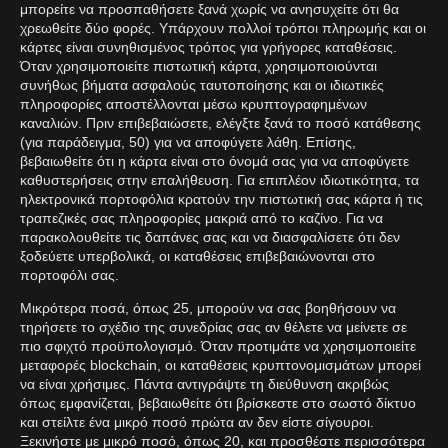
μπορείτε να προσπαθήσετε ξανά χωρίς να ανησυχείτε ότι θα
χρεωθείτε δύο φορές. Υπάρχουν πολλοί τρόποι πληρωμής και οι
κάρτες είναι συνηθισμένος τρόπος για γρήγορες καταθέσεις.
Όταν χρησιμοποιείτε πιστωτική κάρτα, χρησιμοποιούνται
συνήθως βήματα ασφαλούς ταυτοποίησης και οι ιδιωτικές
πληροφορίες αποστέλλονται μέσω κρυπτογραφημένων
καναλιών. Πριν επιβεβαιώσετε, ελέγξτε ξανά το ποσό κατάθεσης
(για παράδειγμα, 50) για να αποφύγετε λάθη. Επίσης,
βεβαιωθείτε ότι η κάρτα είναι στο όνομά σας για να αποφύγετε
καθυστερήσεις στην επαλήθευση. Για επιπλέον ιδιωτικότητα, τα
ηλεκτρονικά πορτοφόλια κρατούν την πιστωτική σας κάρτα ή τις
τραπεζικές σας πληροφορίες μακριά από το καζίνο. Για να
παρακολουθείτε τις δαπάνες σας και να διασφαλίσετε ότι δεν
ξοδεύετε υπερβολικά, οι καταθέσεις επιβεβαιώνονται στο
πορτοφόλι σας.
Μικρότερα ποσά, όπως 25, μπορούν να σας βοηθήσουν να
τηρήσετε το σχέδιο της συνεδρίας σας αν θέλετε να μείνετε σε
πιο σφιχτό προϋπολογισμό. Όταν προτιμάτε να χρησιμοποιείτε
μεταφορές blockchain, οι καταθέσεις κρυπτονομισμάτων μπορεί
να είναι χρήσιμες. Πάντα αντιγράψτε τη διεύθυνση ακριβώς
όπως εμφανίζεται, βεβαιωθείτε ότι βρίσκεστε στο σωστό δίκτυο
και στείλτε ένα μικρό ποσό πρώτα αν δεν είστε σίγουροι.
Ξεκινήστε με μικρό ποσό, όπως 20, και προσθέστε περισσότερα