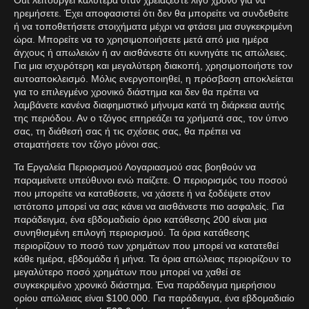
Out λειτουργεί καλύτερα όταν χρειάζεστε λίγο χρόνο για να
ηρεμήσετε. Έχει αποφασιστεί ότι δεν θα μπορείτε να συνδεθείτε
ή να τοποθετήσετε στοιχήματα μέχρι να φτάσει μια συγκεκριμένη
ώρα. Μπορείτε να το χρησιμοποιήσετε μετά από μια ημέρα
άγχους ή απωλειών ή αν αισθάνεστε ότι κυνηγάτε τις απώλειες.
Για μια ισχυρότερη και μεγαλύτερη διακοπή, χρησιμοποιήστε τον
αυτοαποκλεισμό. Μόλις ενεργοποιηθεί, η πρόσβαση αποκλείεται
για το επιλεγμένο χρονικό διάστημα και δεν θα πρέπει να
λαμβάνετε κανένα διαφημιστικό μήνυμα κατά τη διάρκεια αυτής
της περιόδου. Αν ο τζόγος επηρεάζει τα χρήματά σας, τον ύπνο
σας, τη διάθεσή σας ή τις σχέσεις σας, θα πρέπει να
σταματήσετε τον τζόγο μόνοι σας.
Τα Εργαλεία Περιορισμού Λογαριασμού σας βοηθούν να
παραμείνετε υπεύθυνοι ενώ παίζετε. Ο περιορισμός του ποσού
που μπορείτε να καταθέσετε, να χάσετε ή να ξοδέψετε στον
ιστότοπο μπορεί να σας κάνει να αισθάνεστε πιο ασφαλείς. Για
παράδειγμα, ένα εβδομαδιαίο όριο κατάθεσης 200 είναι μια
συνηθισμένη επιλογή περιορισμού. Τα όρια κατάθεσης
περιορίζουν το ποσό των χρημάτων που μπορεί να κατατεθεί
κάθε ημέρα, εβδομάδα ή μήνα. Τα όρια απώλειας περιορίζουν το
μεγαλύτερο ποσό χρημάτων που μπορεί να χαθεί σε
συγκεκριμένο χρονικό διάστημα. Ένα παράδειγμα ημερήσιου
ορίου απώλειας είναι $100.000. Για παράδειγμα, ένα εβδομαδιαίο