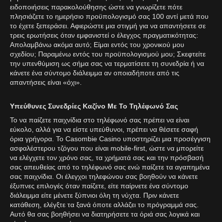
ειδοποιήσεις παρακολούθησης ώστε να γνωρίζετε πότε
πλησιάζετε το ημερήσιο προϋπολογισμό σας 100 αντί μετά που
το έχετε ξεπεράσει. Αφιερώστε μια στιγμή για να απαντήσετε σε
τρεις ερωτήσεις όταν εμφανιστεί ο έλεγχος πραγματικότητας:
Απολαμβάνω ακόμα αυτό; Είμαι εντός του χρονικού μου
σχεδίου; Παραμένω εντός του προϋπολογισμού μου; Σκεφτείτε
την υπενθύμιση ως σήμα σας να τερματίσετε τη συνεδρία ή να
κάνετε ένα σύντομο διάλειμμα αν οποιαδήποτε από τις
απαντήσεις είναι «όχι».
Υπεύθυνες Συνεδρίες Καζίνο Με Το Τηλέφωνό Σας
Το να παίζετε παιχνίδια στο τηλέφωνό σας πρέπει να είναι
εύκολο, αλλά για να είστε υπεύθυνοι, πρέπει να θέσετε σαφή
όρια γρήγορα. Το Casombie Casino υποστηρίζει μια προσέγγιση
ασφαλέστερου τζόγου που είναι mobile-first, ώστε να μπορείτε
να ελέγχετε τον χρόνο σας, τα χρήματά σας και την πρόσβασή
σας απευθείας από το τηλέφωνό σας ενώ παίζετε τα αγαπημένα
σας παιχνίδια. Οι έλεγχοι τηλεφώνου σας βοηθούν να κάνετε
έξυπνες επιλογές όταν παίζετε, είτε παίρνετε ένα σύντομο
διάλειμμα είτε μένετε ξύπνιοι όλη τη νύχτα. Πριν κάνετε
κατάθεση, ελέγξτε τα ξανά όποτε αλλάζει το πρόγραμμά σας.
Αυτό θα σας βοηθήσει να διατηρήσετε τα όριά σας λογικά και