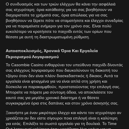
Ο συνδυασμός και των τριών ελέγχων θα κάνει την ασφάλειά
σας ισχυρότερη: όρια κατάθεσης για να σας βοηθήσουν να
διαχειριστείτε τα χρήματά σας, όρια απώλειας για να σας
βοηθήσουν να ξέρετε πότε να σταματήσετε και έλεγχοι συνεδρίας
για να παραμείνετε ενήμεροι για τον χρόνο σας. Είναι πολύ
ευκολότερο να κρατήσετε το παιχνίδι εντός των ορίων που
θέσατε με αυτή τη διαστρωματωμένη ρύθμιση.
Αυτοαποκλεισμός, Χρονικά Όρια Και Εργαλεία
Περιορισμού Λογαριασμού
Το Casombie Casino ενθαρρύνει τον υπεύθυνο παιχνίδι δίνοντάς
σας ελέγχους λογαριασμού που διευκολύνουν τη διακοπή του
τζόγου όταν δεν είναι πλέον διασκεδαστικός ή δίκαιος. Αυτά τα
εργαλεία είναι φτιαγμένα για να είναι απλά στη χρήση και
δύσκολα να παρακαμφθούν, προστατεύοντας την επιλογή σας.
Μπορείτε να πάρετε μια σύντομη άδεια, να αποκλείσετε τον
εαυτό σας για μεγάλο χρονικό διάστημα ή να θέσετε
συγκεκριμένα όρια στις δαπάνες και στον χρόνο άσκησής σας.
Ξεκινήστε με έναν μικρότερο έλεγχο και κάντε τον ισχυρότερο αν
χρειάζεται αν δεν είστε σίγουροι ποια επιλογή είναι η καλύτερη
για εσάς. Επιλέξτε το σωστό εργαλείο για τη δουλειά. Το Time