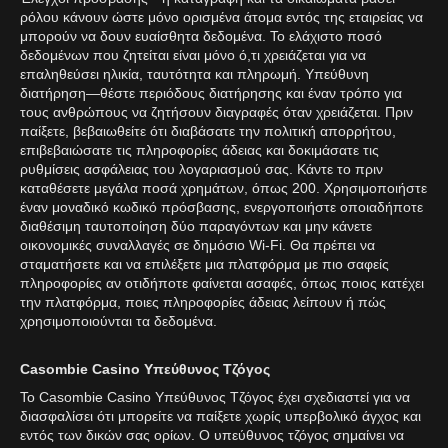
ρόλου κάνουν ώστε μόνο ορισμένα άτομα εντός της εταιρείας να
μπορούν να δουν ευαίσθητα δεδομένα. Το ελάχιστο ποσό
δεδομένων που ζητείται είναι μόνο ό,τι χρειάζεται για να
επαληθεύσει ηλικία, ταυτότητα και πληρωμή. Υπεύθυνη
διατήρηση—θέστε περιόδους διατήρησης και έναν τρόπο για
τους ανθρώπους να ζητήσουν διαγραφές όταν χρειάζεται. Πριν
παίξετε, βεβαιωθείτε ότι διαβάσατε την πολιτική απορρήτου,
επιβεβαιώσατε τις πληροφορίες άδειας και δοκιμάσατε τις
ρυθμίσεις ασφάλειας του λογαριασμού σας. Κάντε το πριν
καταθέσετε μεγάλα ποσά χρημάτων, όπως 200. Χρησιμοποιήστε
έναν μοναδικό κωδικό πρόσβασης, ενεργοποιήστε οποιαδήποτε
διαθέσιμη ταυτοποίηση δύο παραγόντων και μην κάνετε
οικονομικές συναλλαγές σε δημόσιο Wi-Fi. Θα πρέπει να
σταματήσετε και να επιλέξετε μια πλατφόρμα με πιο σαφείς
πληροφορίες αν οτιδήποτε φαίνεται ασαφές, όπως ποιος κατέχει
την πλατφόρμα, ποιες πληροφορίες άδειας λείπουν ή πώς
χρησιμοποιούνται τα δεδομένα.
Casombie Casino Υπεύθυνος Τζόγος
Το Casombie Casino Υπεύθυνος Τζόγος έχει σχεδιαστεί για να
διασφαλίσει ότι μπορείτε να παίξετε χωρίς υπερβολικό άγχος και
εντός των δικών σας ορίων. Ο υπεύθυνος τζόγος σημαίνει να