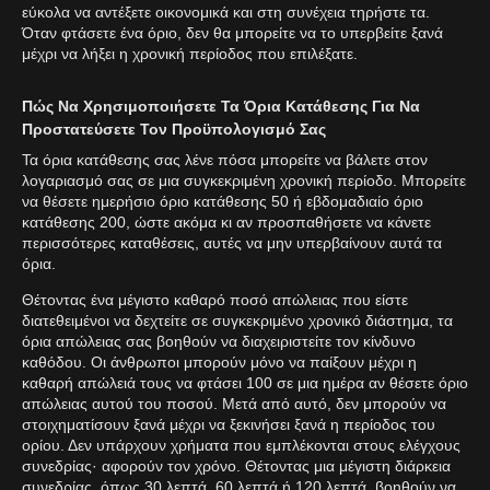
εύκολα να αντέξετε οικονομικά και στη συνέχεια τηρήστε τα.
Όταν φτάσετε ένα όριο, δεν θα μπορείτε να το υπερβείτε ξανά
μέχρι να λήξει η χρονική περίοδος που επιλέξατε.
Πώς Να Χρησιμοποιήσετε Τα Όρια Κατάθεσης Για Να
Προστατεύσετε Τον Προϋπολογισμό Σας
Τα όρια κατάθεσης σας λένε πόσα μπορείτε να βάλετε στον
λογαριασμό σας σε μια συγκεκριμένη χρονική περίοδο. Μπορείτε
να θέσετε ημερήσιο όριο κατάθεσης 50 ή εβδομαδιαίο όριο
κατάθεσης 200, ώστε ακόμα κι αν προσπαθήσετε να κάνετε
περισσότερες καταθέσεις, αυτές να μην υπερβαίνουν αυτά τα
όρια.
Θέτοντας ένα μέγιστο καθαρό ποσό απώλειας που είστε
διατεθειμένοι να δεχτείτε σε συγκεκριμένο χρονικό διάστημα, τα
όρια απώλειας σας βοηθούν να διαχειριστείτε τον κίνδυνο
καθόδου. Οι άνθρωποι μπορούν μόνο να παίξουν μέχρι η
καθαρή απώλειά τους να φτάσει 100 σε μια ημέρα αν θέσετε όριο
απώλειας αυτού του ποσού. Μετά από αυτό, δεν μπορούν να
στοιχηματίσουν ξανά μέχρι να ξεκινήσει ξανά η περίοδος του
ορίου. Δεν υπάρχουν χρήματα που εμπλέκονται στους ελέγχους
συνεδρίας· αφορούν τον χρόνο. Θέτοντας μια μέγιστη διάρκεια
συνεδρίας, όπως 30 λεπτά, 60 λεπτά ή 120 λεπτά, βοηθούν να