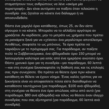
σταματήσουν τους ανθρώπους να λένε «ακόμα μία
περιστροφή». Δεν είναι αυτόματο να παίξετε όταν τελειώσει η
συνεδρία· σας ζητείται να κάνετε ένα διάλειμμα ή να
αποσυνδεθείτε.
Θέστε ένα χαμηλό όριο κατάθεσης, όπως 25, αν δεν είστε
σίγουροι τι να κάνετε. Μπορείτε να το αλλάξετε αργότερα αν
χρειάζεται. Αν κερδίσετε, μην το μετράτε ως χρήματα που πρέπει
να ρισκάρετε ξανά για να «χτίσετε» ένα μεγαλύτερο αποτέλεσμα.
Αντιθέτως, σκεφτείτε το ως μπόνους. Τα όρια πρέπει να
ταιριάζουν με το πρόγραμμά σας. Για παράδειγμα, αν παίζετε
πολύ τα Σαββατοκύριακα, ένα εβδομαδιαίο όριο 150 μπορεί να
λειτουργήσει καλύτερα για εσάς από ένα ημερήσιο ανώτατο όριο.
Θέστε χρονικό όριο για τη συνεδρία—για παράδειγμα, 60 λεπτά
—και στη συνέχεια ξανασκεφτείτε τη διάθεσή σας και τις επιλογές
σας πριν συνεχίσετε. Θα πρέπει να θέσετε όρια πριν κάνετε
κατάθεση αν θέλετε να έχουν νόημα. Ένας καλός τρόπος για να
ξεκινήσετε είναι να αποφασίσετε πόσα είστε διατεθειμένοι να
καταθέσετε ταυτόχρονα (για παράδειγμα, $100 ανά εβδομάδα),
στη συνέχεια να θέσετε ένα όριο απώλειας κάτω από αυτό (για
παράδειγμα, $80 ανά εβδομάδα) και τέλος να θέσετε έναν έλεγχο
συνεδρίας που σας εξυπηρετεί (για παράδειγμα, 60 λεπτά ανά
συνεδρία).