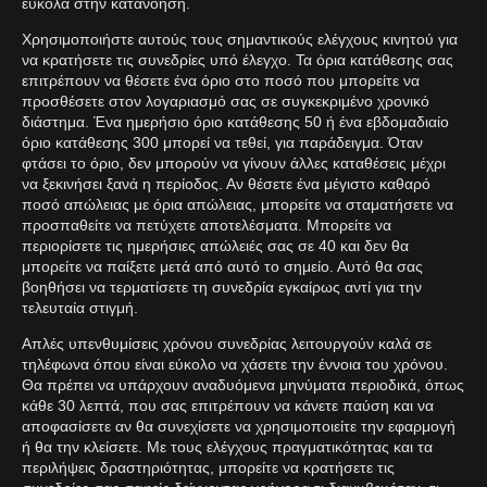
εύκολα στην κατανόηση.
Χρησιμοποιήστε αυτούς τους σημαντικούς ελέγχους κινητού για
να κρατήσετε τις συνεδρίες υπό έλεγχο. Τα όρια κατάθεσης σας
επιτρέπουν να θέσετε ένα όριο στο ποσό που μπορείτε να
προσθέσετε στον λογαριασμό σας σε συγκεκριμένο χρονικό
διάστημα. Ένα ημερήσιο όριο κατάθεσης 50 ή ένα εβδομαδιαίο
όριο κατάθεσης 300 μπορεί να τεθεί, για παράδειγμα. Όταν
φτάσει το όριο, δεν μπορούν να γίνουν άλλες καταθέσεις μέχρι
να ξεκινήσει ξανά η περίοδος. Αν θέσετε ένα μέγιστο καθαρό
ποσό απώλειας με όρια απώλειας, μπορείτε να σταματήσετε να
προσπαθείτε να πετύχετε αποτελέσματα. Μπορείτε να
περιορίσετε τις ημερήσιες απώλειές σας σε 40 και δεν θα
μπορείτε να παίξετε μετά από αυτό το σημείο. Αυτό θα σας
βοηθήσει να τερματίσετε τη συνεδρία εγκαίρως αντί για την
τελευταία στιγμή.
Απλές υπενθυμίσεις χρόνου συνεδρίας λειτουργούν καλά σε
τηλέφωνα όπου είναι εύκολο να χάσετε την έννοια του χρόνου.
Θα πρέπει να υπάρχουν αναδυόμενα μηνύματα περιοδικά, όπως
κάθε 30 λεπτά, που σας επιτρέπουν να κάνετε παύση και να
αποφασίσετε αν θα συνεχίσετε να χρησιμοποιείτε την εφαρμογή
ή θα την κλείσετε. Με τους ελέγχους πραγματικότητας και τα
περιλήψεις δραστηριότητας, μπορείτε να κρατήσετε τις