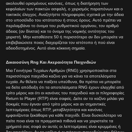
ακολουθεί ορισμένους κανόνες, όπως η διατήρηση των
κεφαλαίων των παικτών ασφαλή, ο χειρισμός παραπόνων και ο
τακτικός έλεγχος. Αναζητήστε πληροφορίες σχετικά με την άδεια
στο υποσέλιδο του ιστότοπου ή στους όρους. Αυτό πρέπει να
περιλαμβάνει το όνομα του ρυθμιστικού οργάνου, τον αριθμό
άδειας (αν δίνεται) και το όνομα της νομικής οντότητας του
χειριστή. Μην καταθέσετε 50 ή περισσότερο αν δεν μπορείτε να
επιβεβαιώσετε ποιος διαχειρίζεται τον ιστότοπο ή πού είναι
αδειοδοτημένος. Αυτό είναι κόκκινη σημαία.
Δικαιοσύνη Rng Και Ακεραιότητα Παιχνιδιών
Μια Γεννήτρια Τυχαίων Αριθμών (RNG) χρησιμοποιείται στα
περισσότερα παιχνίδια καζίνο για να κάνει τα αποτελέσματα
τυχαία. Αν θέλετε να παίξετε υπεύθυνα, θα πρέπει να μπορείτε
να δείτε απόδειξη ότι τα αποτελέσματα RNG έχουν ελεγχθεί από
τρίτο μέρος και ότι οι κανόνες του παιχνιδιού και οι πληροφορίες
Return to Player (RTP) είναι σαφείς. Δείτε αν το καζίνο μιλάει για
δοκιμές που έγιναν από τρίτο μέρος και αν σημαντικές
λεπτομέρειες όπως RTP, μεταβλητότητα και κανόνες
εμφανίζονται ξεκάθαρα για κάθε παιχνίδι. Είναι δυσκολότερο να
πείτε ποια είναι τα πραγματικά πιθανά και να χειριστείτε τα
χρήματά σας σοφά αν αυτές οι λεπτομέρειες είναι κρυμμένες ή