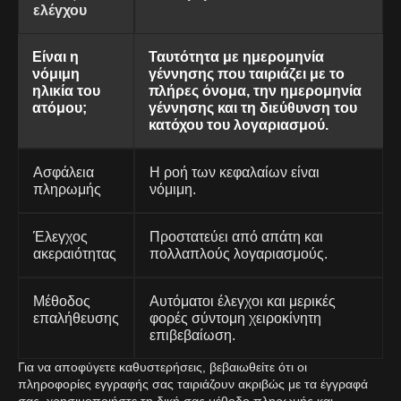
ελέγχου
Είναι η
Ταυτότητα με ημερομηνία
νόμιμη
γέννησης που ταιριάζει με το
ηλικία του
πλήρες όνομα, την ημερομηνία
ατόμου;
γέννησης και τη διεύθυνση του
κατόχου του λογαριασμού.
Ασφάλεια
Η ροή των κεφαλαίων είναι
πληρωμής
νόμιμη.
Έλεγχος
Προστατεύει από απάτη και
ακεραιότητας
πολλαπλούς λογαριασμούς.
Μέθοδος
Αυτόματοι έλεγχοι και μερικές
επαλήθευσης
φορές σύντομη χειροκίνητη
επιβεβαίωση.
Για να αποφύγετε καθυστερήσεις, βεβαιωθείτε ότι οι
πληροφορίες εγγραφής σας ταιριάζουν ακριβώς με τα έγγραφά