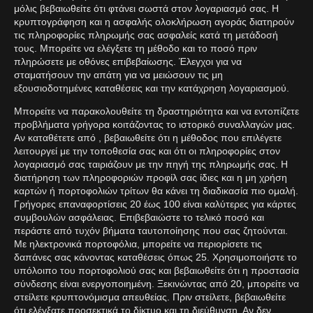
μόλις βεβαιωθείτε ότι φτάνει σωστά στον λογαριασμό σας. Η
κρυπτογράφηση και η ασφαλής ολοκλήρωση αγοράς διατηρούν
τις πληροφορίες πληρωμής σας ασφαλείς κατά τη μετάδοσή
τους. Μπορείτε να ελέγξετε τη μέθοδο και το ποσό πριν
πληρώσετε με οθόνες επιβεβαίωσης. Έλεγχοι για να
σταματήσουν την απάτη για να μειώσουν τις μη
εξουσιοδοτημένες καταθέσεις και την κατάχρηση λογαριασμού.
Μπορείτε να παρακολουθείτε τη δραστηριότητα και να εντοπίζετε
προβλήματα γρήγορα κοιτάζοντας το ιστορικό συναλλαγών μας.
Αν καταθέτετε από , βεβαιωθείτε ότι η μέθοδος που επιλέγετε
λειτουργεί με την τοποθεσία σας και ότι οι πληροφορίες στον
λογαριασμό σας ταιριάζουν με την πηγή της πληρωμής σας. Η
διατήρηση των πληροφοριών προφίλ σας ίδιες και η μη χρήση
καρτών ή πορτοφολιών τρίτων θα κάνει τη διαδικασία πιο ομαλή.
Γρήγορες επαναφορτίσεις 20 έως 100 είναι καλύτερες για κάρτες
συμβουλών ασφάλειας. Επιβεβαιώστε το τελικό ποσό και
περάστε από τυχόν βήματα ταυτοποίησης που σας ζητούνται.
Με ηλεκτρονικά πορτοφόλια, μπορείτε να περιορίσετε τις
δαπάνες σας κάνοντας καταθέσεις όπως 25. Χρησιμοποιήστε το
υπόλοιπο του πορτοφολιού σας και βεβαιωθείτε ότι η προστασία
σύνδεσης είναι ενεργοποιημένη. Ξεκινώντας από 20, μπορείτε να
στείλετε κρυπτονόμισμα απευθείας. Πριν στείλετε, βεβαιωθείτε
ότι ελέγξατε προσεκτικά το δίκτυο και τη διεύθυνση. Αν δεν